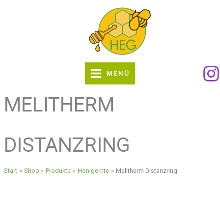
Zum
Inhalt
springen
MENÜ
MELITHERM
DISTANZRING
Start
Shop
Produkte
Honigernte
Melitherm Distanzring