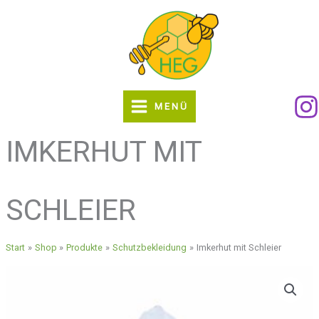
Zum
Inhalt
springen
MENÜ
IMKERHUT MIT
SCHLEIER
Start
Shop
Produkte
Schutzbekleidung
Imkerhut mit Schleier
Imkerhut
mit
Schleier