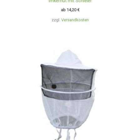
Imkerhut mit Schleier
ab
14,20
€
zzgl.
Versandkosten