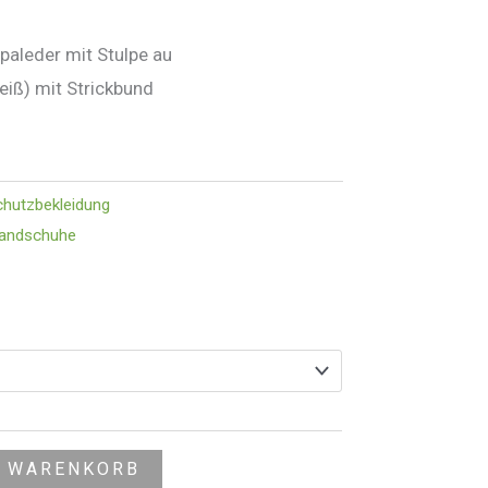
aleder mit Stulpe au
iß) mit Strickbund
chutzbekleidung
andschuhe
N WARENKORB