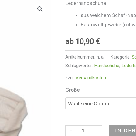
Lederhandschuhe
Lederhandschuhe
Menge
aus weichem Schaf-Napp
Baumwollgewebe (rohwe
ab
10,90
€
Artikelnummer:
n. a.
Kategorie:
S
Schlagwörter:
Handschuhe
,
Lederh
zzgl.
Versandkosten
Größe
-
+
IN DE