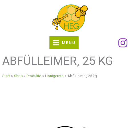
Zum
Inhalt
springen
MENÜ
ABFÜLLEIMER, 25 KG
Start
Shop
Produkte
Honigernte
Abfülleimer, 25 kg