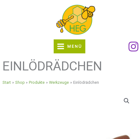
Zum
Inhalt
springen
MENÜ
EINLÖDRÄDCHEN
Start
Shop
Produkte
Werkzeuge
Einlödrädchen