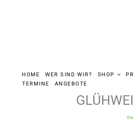
Zum
Inhalt
springen
HOME
WER SIND WIR?
SHOP
P
TERMINE
ANGEBOTE
GLÜHWEI
Sta