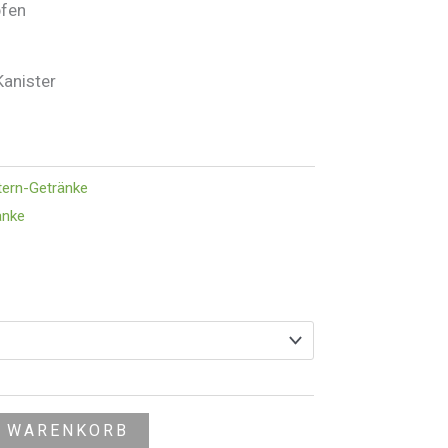
pfen
Kanister
tern-Getränke
änke
N WARENKORB