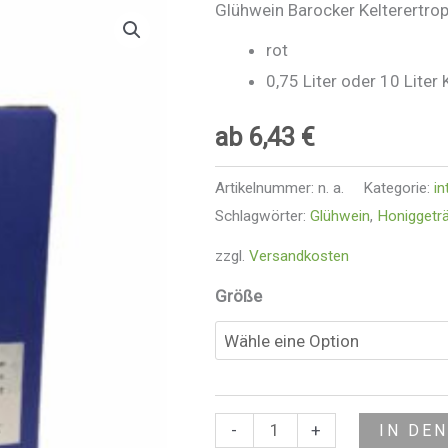
Glühwein
Glühwein Barocker Kelterertro
Barocker
rot
Keltertropfen
0,75 Liter oder 10 Liter 
Menge
ab
6,43
€
Artikelnummer:
n. a.
Kategorie:
in
Schlagwörter:
Glühwein
,
Honiggetr
zzgl.
Versandkosten
Größe
-
+
IN DE