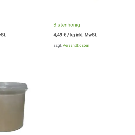
Blütenhonig
wSt.
4,49
€
/ kg inkl. MwSt.
zzgl.
Versandkosten