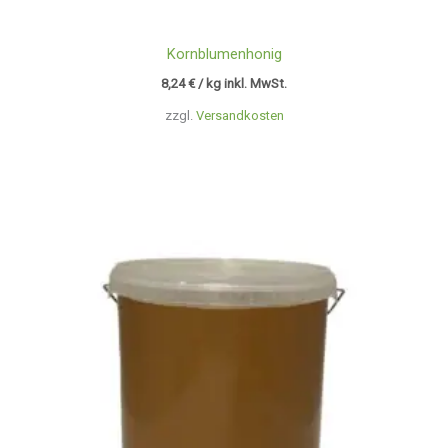
Kornblumenhonig
8,24
€
/ kg inkl. MwSt.
zzgl.
Versandkosten