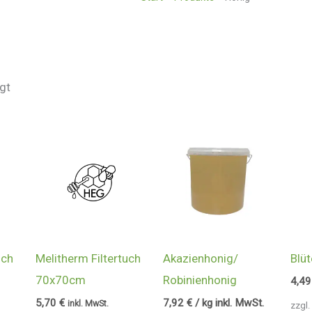
gt
uch
Melitherm Filtertuch
Akazienhonig/
Blü
70x70cm
Robinienhonig
4,4
5,70
€
7,92
€
/ kg inkl. MwSt.
inkl. MwSt.
zzgl.