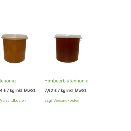
dehonig
Himbeerblütenhonig
84
€
/ kg inkl. MwSt.
7,92
€
/ kg inkl. MwSt.
Versandkosten
zzgl.
Versandkosten