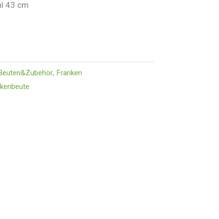
hl 43 cm
Beuten&Zubehör
,
Franken
kenbeute