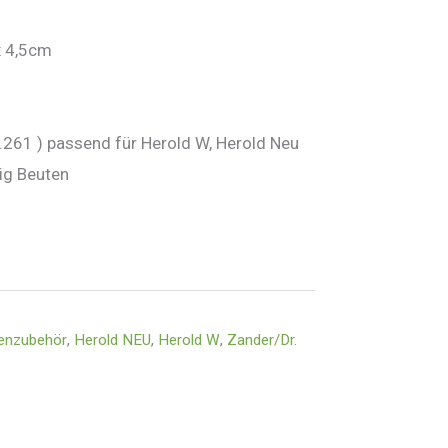
x 4,5cm
r.261 ) passend für Herold W, Herold Neu
ig Beuten
enzubehör
,
Herold NEU
,
Herold W
,
Zander/Dr.