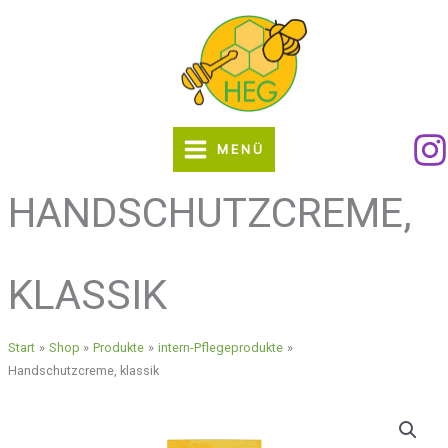
Zum
Inhalt
springen
MENÜ
HANDSCHUTZCREME,
KLASSIK
Start
Shop
Produkte
intern-Pflegeprodukte
Handschutzcreme, klassik