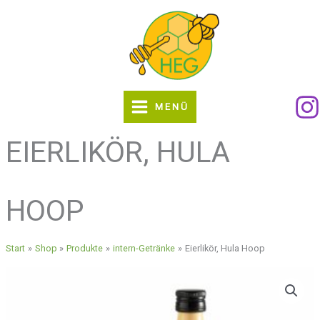
Zum
Inhalt
springen
MENÜ
EIERLIKÖR, HULA
HOOP
Start
Shop
Produkte
intern-Getränke
Eierlikör, Hula Hoop
Eierlikör,
Hula
Hoop