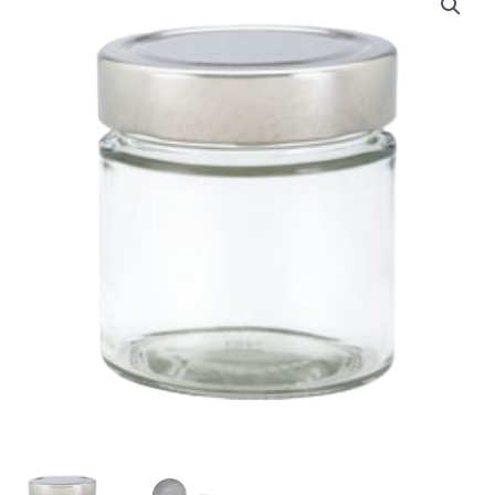
TO
-
250g
-
Karton
(12
Stck)
Menge