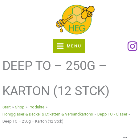
Zum
Inhalt
springen
MENÜ
DEEP TO – 250G –
KARTON (12 STCK)
Start
Shop
Produkte
Honiggläser & Deckel & Etiketten & Versandkartons
Depp TO - Gläser
Deep TO – 250g – Karton (12 Stck)
Deep