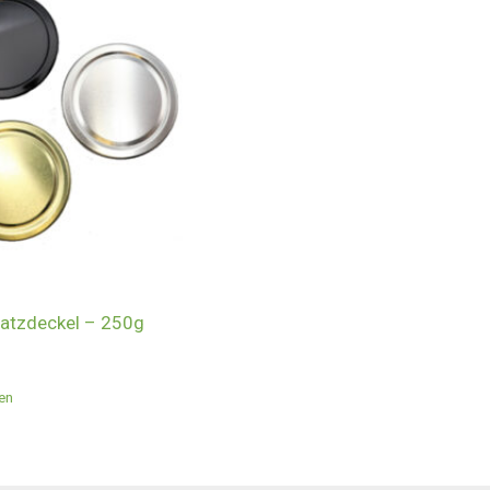
satzdeckel – 250g
en