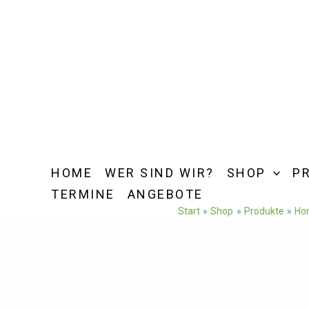
Zum
Inhalt
springen
HOME
WER SIND WIR?
SHOP
P
TERMINE
ANGEBOTE
Start
Shop
Produkte
Hon