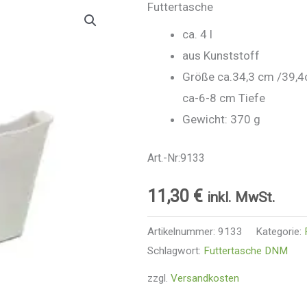
Futtertasche
ca. 4 l
aus Kunststoff
Größe ca.34,3 cm /39,4
ca-6-8 cm Tiefe
Gewicht: 370 g
Art.-Nr:9133
11,30
€
inkl. MwSt.
Artikelnummer:
9133
Kategorie:
Schlagwort:
Futtertasche DNM
zzgl.
Versandkosten