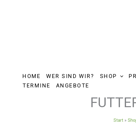
Zum
Inhalt
springen
HOME
WER SIND WIR?
SHOP
P
TERMINE
ANGEBOTE
FUTTE
Start
Sho