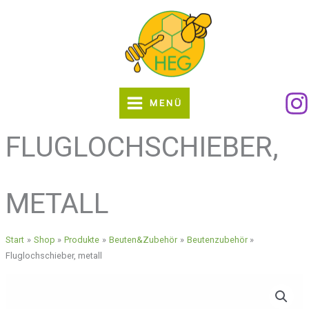
Zum
Inhalt
springen
MENÜ
FLUGLOCHSCHIEBER,
METALL
Start
Shop
Produkte
Beuten&Zubehör
Beutenzubehör
Fluglochschieber, metall
Fluglochschieber,
metall