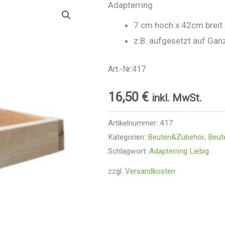
Adapterring
7 cm hoch x 42cm breit 
z.B. aufgesetzt auf Gan
Art.-Nr:417
16,50
€
inkl. MwSt.
Artikelnummer:
417
Kategorien:
Beuten&Zubehör
,
Beut
Schlagwort:
Adapterring Liebig
zzgl.
Versandkosten