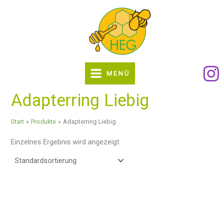
Zum
Inhalt
springen
MENÜ
Adapterring Liebig
Start
Produkte
Adapterring Liebig
Einzelnes Ergebnis wird angezeigt