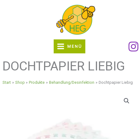
Zum
Inhalt
springen
MENÜ
DOCHTPAPIER LIEBIG
Start
Shop
Produkte
Behandlung/Desinfektion
Dochtpapier Liebig
Dochtpapier
Liebig
Menge