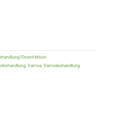
ehandlung/Desinfektion
enbehandlung
,
Varroa
,
Varroabehandlung