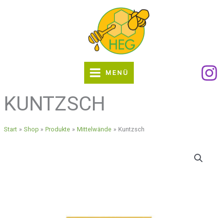
Zum
Inhalt
springen
MENÜ
KUNTZSCH
Start
Shop
Produkte
Mittelwände
Kuntzsch