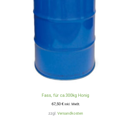
Fass, für ca.300kg Honig
67,50
€
inkl. MwSt.
zzgl.
Versandkosten