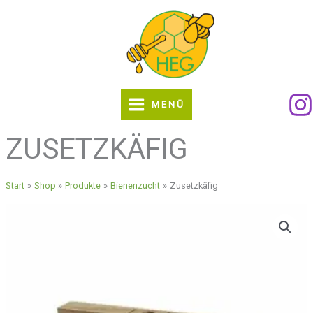
Zum
Inhalt
springen
MENÜ
ZUSETZKÄFIG
Start
Shop
Produkte
Bienenzucht
Zusetzkäfig