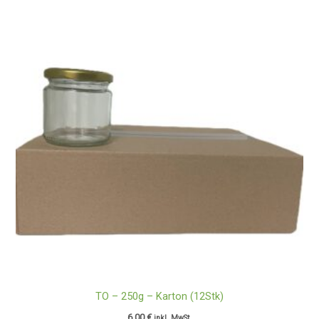
TO – 250g – Karton (12Stk)
6,00
€
inkl. MwSt.