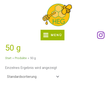
Zum
Inhalt
springen
MENÜ
50 g
Start
Produkte
50 g
Einzelnes Ergebnis wird angezeigt